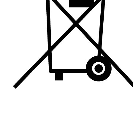
Kontaktdaten
August-Macke-Weg 17,
42781 Haan
Tel: +49 2129 5654742
E-Mail: info@hollyclaire.de
V
Unse
Presseportal
Ver