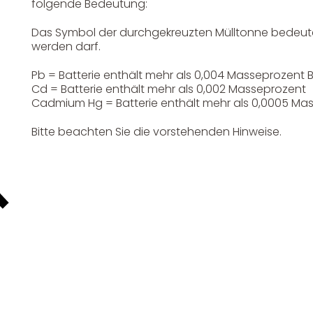
folgende Bedeutung:
Das Symbol der durchgekreuzten Mülltonne bedeutet
werden darf.
Pb = Batterie enthält mehr als 0,004 Masseprozent B
Unser Service
News & Infos
Cd = Batterie enthält mehr als 0,002 Masseprozent
Cadmium Hg = Batterie enthält mehr als 0,0005 Mas
Bitte beachten Sie die vorstehenden Hinweise.
Über uns
Newsletter
Unser Blog
Info Gutscheincod
ersand & Lieferung
Kontakt
re Rückgaberichtlinien
FAQ
träge hier widerrufen
Zahlungsarten