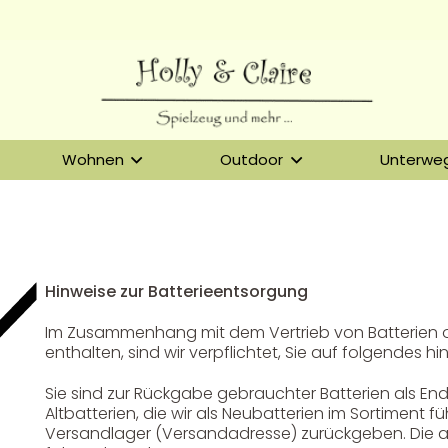
Wohnen
Outdoor
Unterwe
Hinweise zur Batterieentsorgung
Service & Beratung
Im Zusammenhang mit dem Vertrieb von Batterien od
enthalten, sind wir verpflichtet, Sie auf folgendes h
Bei allen Fragen zu unserem Sortiment sind wir per
E-
Mail
und telefonisch für Sie erreichbar.
Sie können Ihren
Sie sind zur Rückgabe gebrauchter Batterien als Endn
Kauf auch bei uns in Haan direkt abholen.
Altbatterien, die wir als Neubatterien im Sortiment
Versandlager (Versandadresse) zurückgeben. Die 