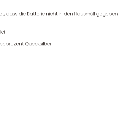
, dass die Batterie nicht in den Hausmüll gegeben
lei
Newsletter Anmelden
seprozent Quecksilber.
NEWSLETTER
e!