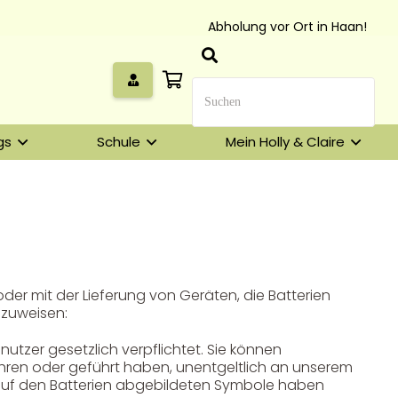
Abholung vor Ort in Haan!
gs
Schule
Mein Holly & Claire
Unser Geschenkkorb
er mit der Lieferung von Geräten, die Batterien
inzuweisen:
Eine besondere Möglichkeit, Familie und Freunden die
Wünsche per Facebook, Instagram, Twitter oder
utzer gesetzlich verpflichtet. Sie können
WhatsApp mitzuteilen.
 führen oder geführt haben, unentgeltlich an unserem
auf den Batterien abgebildeten Symbole haben