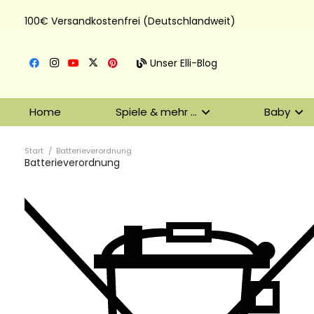
100€ Versandkostenfrei (Deutschlandweit)
Unser Elli-Blog
Home
Spiele & mehr …
Baby
Start
/
Batterieverordnung
Batterieverordnung
DHL Versand
Der Spielzeug – Handel aus Haan, wir versenden mit DHL.
Schnell, sicher und zuverlässig.