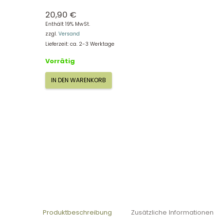
20,90
€
Enthält 19% MwSt.
zzgl.
Versand
Lieferzeit: ca. 2-3 Werktage
Vorrätig
IN DEN WARENKORB
Skip
Hop
Badematte
Moby,
grau
S235675
Menge
Produktbeschreibung
Zusätzliche Informationen