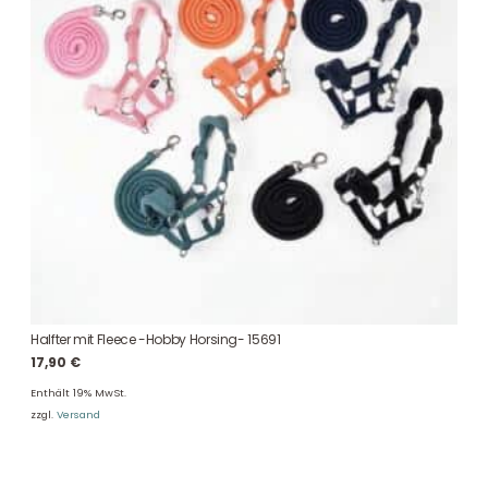
Halfter mit Fleece -Hobby Horsing- 15691
17,90
€
Enthält 19% MwSt.
zzgl.
Versand