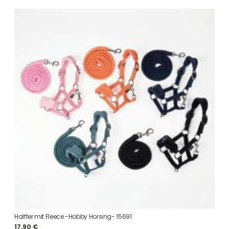
Halfter mit Fleece -Hobby Horsing- 15691
17,90
€