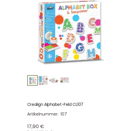
Crealign Alphabet-Feld CL107
Artikelnummer:
107
17,90
€