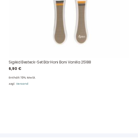
Sigikid Besteck-Set Bär Honi Boni Vanilla 25188
6,90
€
Enthält 19% MwSt.
zzgl.
Versand