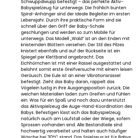
Schwuppdiwupp befestigt – das perfekte Aktiv-
Babyspielzeug für unterwegs. Die fröhlich bunten
Spiral-Anhänger sind der ideale Begleiter im ersten
Lebensjahr. Durch ihre praktische Form sind sie
schnell über den Griff der Baby-Schale
geschlungen und werden so zum Mobile für
unterwegs. Das Modell „Wald“ ist an den Enden mit
knisternden Blättern versehen. Der Stil des Pilzes
knistert ebenfalls und auf der Rückseite ist ein
Spiegel per Klettband angebracht. Das
Eichhörnchen ist mit einer Rassel ausgestattet und
belohnt somit erste Greifversuche mit einem leisen
Geräusch. Die Eule ist an einer Vibrationsrassel
befestigt. Zieht das Baby daran, rappelt das
Vögelein lustig in ihre Ausgangsposition zurück. Die
weichen Materialien laden zum Greifen und Fühlen
ein. Was für ein Spaß und noch dazu unterstützt
das Aktivspielzeug die Auge-Hand-Koordination des
Babys. Befestigen lässt sich das Babyspielzeug
natürlich auch am Laufstall oder der Wiege, sofern
Sprossen vorhanden sind. Alle Bestandteile sind
hochwertig verarbeitet und halten auch häufiger
Wäsche bei 30°C stand. Das Spielzeug ist für Babys