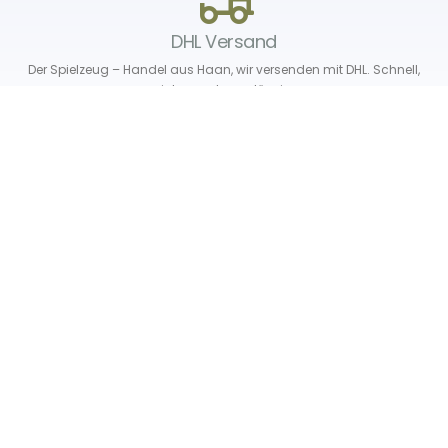
DHL Versand
Der Spielzeug – Handel aus Haan, wir versenden mit DHL. Schnell,
sicher und zuverlässig.
Unser Service
Über uns
Unser Blog
Versand & Lieferung
Unsere Rückgaberichtlinien
Verträge hier widerrufen
News & Infos
Newsletter