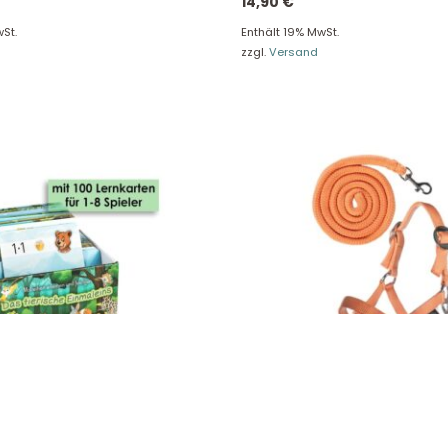
14,90
€
re Rückgaberichtlinien
FAQ
St.
Enthält 19% MwSt.
zzgl.
Versand
träge hier widerrufen
Zahlungsarten
Impressum
AGB
© Holly & Claire GmbH
® Spielzeug in Haan
Design by
Zeitansicht
®
VERTRAG HIER WIDERRUFEN
e Einmaleins, spielerisch Mathe
Halfter und Strick Hobby Horsin
en! 2016006
15208 – 4200 orange