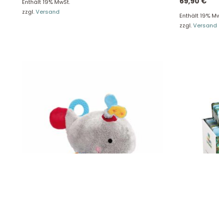
69,90
€
Enthält 19% MwSt.
zzgl.
Versand
Unse
Enthält 19% Mw
Presseportal
zzgl.
Versand
Ver
Datenschutz
Widerruf
Wal, PlayQ, Sigikid 40907
Das tierisch
lernen – üb