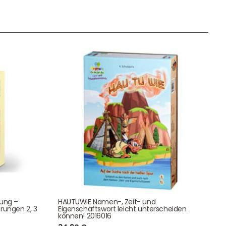
Unser Geschenkkorb
Eine besondere Möglichkeit, Familie und Freunden die
Wünsche per Facebook, Instagram, Twitter oder
WhatsApp mitzuteilen.
Newsletter Anmelden
tung –
HAUTUWIE Namen-, Zeit- und
NEWSLETTER
rungen 2, 3
Eigenschaftswort leicht unterscheiden
e!
können! 2016016