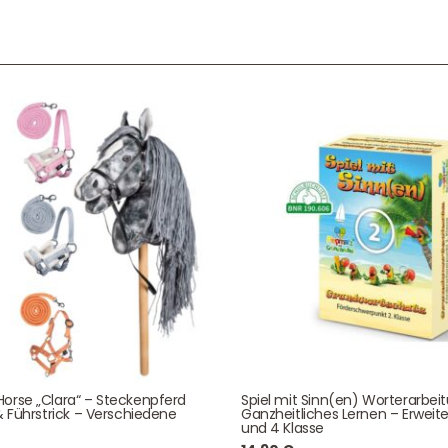
Service & Beratung
Bei allen Fragen zu unserem Sortiment sind wir per
E-
Mail
und telefonisch für Sie erreichbar.
Sie können Ihren
Kauf auch bei uns in Haan direkt abholen.
Unser Service
News & Infos
Über uns
Newsletter
orse „Clara“ – Steckenpferd
Spiel mit Sinn(en) Worterarbei
& Führstrick – Verschiedene
Ganzheitliches Lernen – Erweite
Unser Blog
Info Gutscheincod
und 4 Klasse
ersand & Lieferung
Kontakt