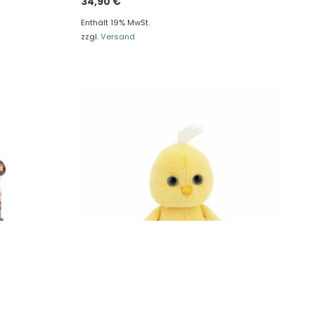
34,90
€
Enthält 19% MwSt.
zzgl.
Versand
g Basic HKM
Fluffy das gelbe Küken 22 cm Orange Toys
OT3011/22