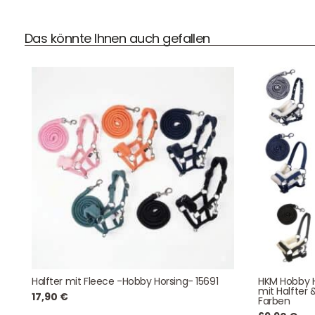
Das könnte Ihnen auch gefallen
DHL Versand
Der Spielzeug – Handel aus Haan, wir versenden mit DHL.
Schnell, sicher und zuverlässig.
Kontaktdaten
August-Macke-Weg 17,
Halfter mit Fleece -Hobby Horsing- 15691
HKM Hobby H
42781 Haan
mit Halfter 
17,90
€
Tel: +49 2129 5654742
Farben
E-Mail: info@hollyclaire.de
V