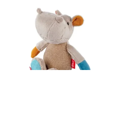
Datenschutz
Widerruf
sigikid Kuscheltier Nilpferd – Patchwork
Small Foot 
Sweety Kollektion (Art.-Nr. 43229)
13,50
€
29,95
€
Enthält 19% Mw
Enthält 19% MwSt.
zzgl.
Versand
zzgl.
Versand