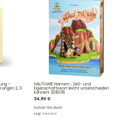
Eine besondere Möglichkeit, Familie und Freunden die
Wünsche per Facebook, Instagram, Twitter oder
WhatsApp mitzuteilen.
Newsletter Anmelden
tung –
HAUTUWIE Namen-, Zeit- und
rungen 2, 3
Eigenschaftswort leicht unterscheiden
können! 2016016
NEWSLETTER
e!
34,90
€
Enthält 19% MwSt.
zzgl.
Versand