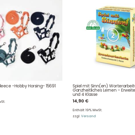
Bei allen Fragen zu unserem Sortiment sind wir per
E-
Mail
und telefonisch für Sie erreichbar.
Sie können Ihren
Kauf auch bei uns in Haan direkt abholen.
Unser Service
News & Infos
Fleece -Hobby Horsing- 15691
Spiel mit Sinn(en) Worterarbei
Über uns
Newsletter
Ganzheitliches Lernen – Erweite
und 4 Klasse
Unser Blog
Info Gutscheincod
14,90
€
St.
ersand & Lieferung
Kontakt
Enthält 19% MwSt.
re Rückgaberichtlinien
FAQ
zzgl.
Versand
träge hier widerrufen
Zahlungsarten