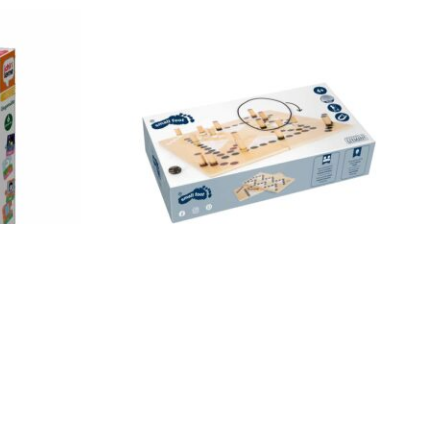
9723
Small Foot Ludo und Leiterspiel „Gold
Edition“ 12218
24,90
€
Enthält 19% MwSt.
zzgl.
Versand