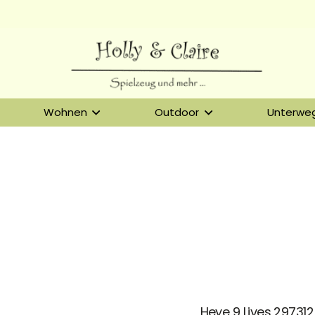
Wohnen
Outdoor
Unterwe
Heye 9 Lives 297312