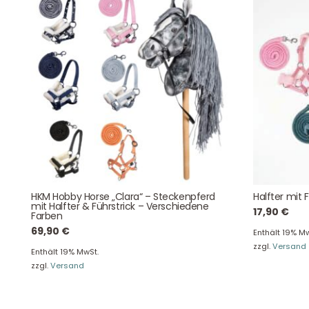
Der Spielzeug – Handel aus Haan, wir versenden mit DHL.
Schnell, sicher und zuverlässig.
Kontaktdaten
HKM Hobby Horse „Clara“ – Steckenpferd
Halfter mit 
August-Macke-Weg 17,
mit Halfter & Führstrick – Verschiedene
17,90
€
Farben
42781 Haan
69,90
€
Tel: +49 2129 5654742
Enthält 19% Mw
E-Mail: info@hollyclaire.de
V
zzgl.
Versand
Enthält 19% MwSt.
Unse
zzgl.
Versand
Presseportal
Ver