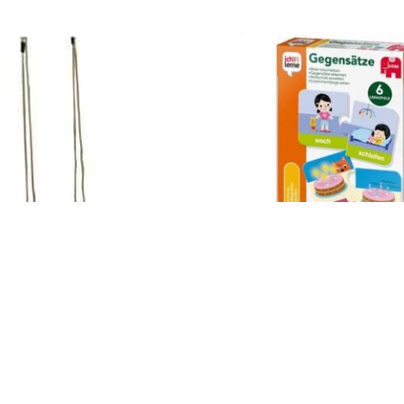
Impressum
AGB
© Holly & Claire GmbH
® Spielzeug in Haan
Design by
Zeitansicht
®
VERTRAG HIER WIDERRUFEN
Brettschaukel 1047
Jumbo ich lerne Gegensätze 1
14,90
€
St.
Enthält 19% MwSt.
zzgl.
Versand