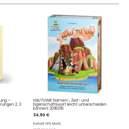
Unser Geschenkkorb
Eine besondere Möglichkeit, Familie und Freunden die
Wünsche per Facebook, Instagram, Twitter oder
WhatsApp mitzuteilen.
Newsletter Anmelden
tung –
HAUTUWIE Namen-, Zeit- und
rungen 2, 3
Eigenschaftswort leicht unterscheiden
NEWSLETTER
können! 2016016
e!
34,90
€
Enthält 19% MwSt.