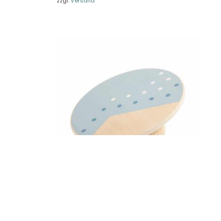
zzgl.
Versand
ald 15 cm
Small Foot Balancierbrett „Adventure“ 12243
34,99
€
Enthält 19% MwSt.