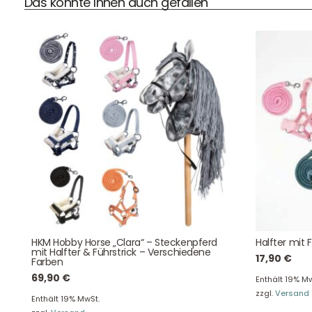
Das könnte Ihnen auch gefallen
DHL Versand
Der Spielzeug – Handel aus Haan, wir versenden mit DHL.
Schnell, sicher und zuverlässig.
Kontaktdaten
August-Macke-Weg 17,
HKM Hobby Horse „Clara“ – Steckenpferd
Halfter mit 
mit Halfter & Führstrick – Verschiedene
42781 Haan
17,90
€
Farben
Tel: +49 2129 5654742
69,90
€
Enthält 19% Mw
E-Mail: info@hollyclaire.de
V
zzgl.
Versand
Enthält 19% MwSt.
Unse