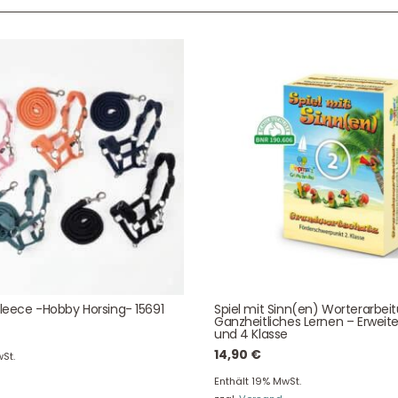
Service & Beratung
Bei allen Fragen zu unserem Sortiment sind wir per
E-
Mail
und telefonisch für Sie erreichbar.
Sie können Ihren
Kauf auch bei uns in Haan direkt abholen.
Unser Service
News & Infos
Über uns
Newsletter
Fleece -Hobby Horsing- 15691
Spiel mit Sinn(en) Worterarbei
Ganzheitliches Lernen – Erweite
und 4 Klasse
Unser Blog
Info Gutscheincod
14,90
€
St.
ersand & Lieferung
Kontakt
Enthält 19% MwSt.
re Rückgaberichtlinien
FAQ