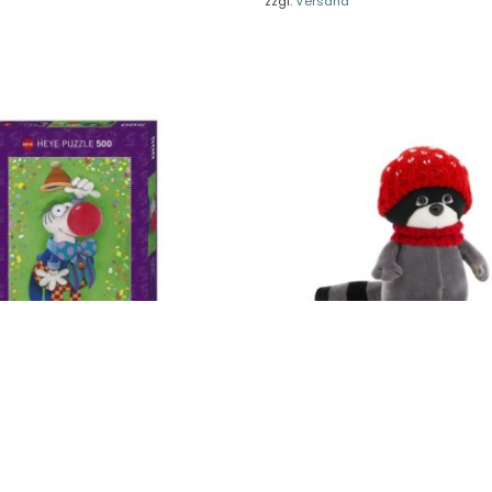
zzgl.
Versand
träge hier widerrufen
Zahlungsarten
Impressum
AGB
© Holly & Claire GmbH
® Spielzeug in Haan
Design by
Zeitansicht
®
VERTRAG HIER WIDERRUFEN
ou!, Mordillo 299118
Daisy der Waschbär: Frühlingsw
Orange Toys OS003-22/15
16,90
€
St.
Enthält 19% MwSt.