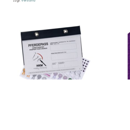
Presseportal
zzgl.
Versand
Ver
Datenschutz
Widerruf
Hobby Horsing- Pferdepass, HKM 14647
Heye Thank y
9,95
€
13,49
€
Enthält 19% MwSt.
Enthält 19% Mw