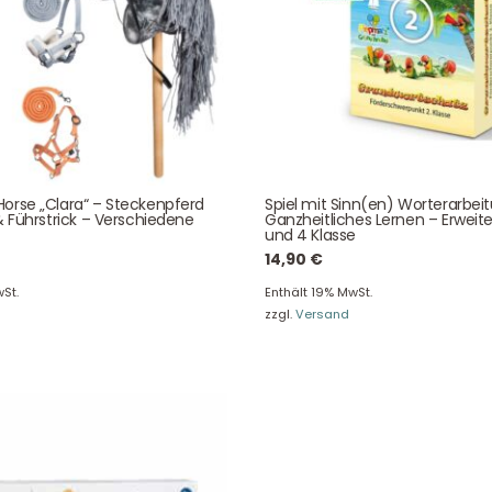
Unser Service
News & Infos
orse „Clara“ – Steckenpferd
Spiel mit Sinn(en) Worterarbei
& Führstrick – Verschiedene
Ganzheitliches Lernen – Erweite
und 4 Klasse
Über uns
Newsletter
14,90
€
Unser Blog
Info Gutscheincod
St.
Enthält 19% MwSt.
zzgl.
Versand
ersand & Lieferung
Kontakt
re Rückgaberichtlinien
FAQ
träge hier widerrufen
Zahlungsarten