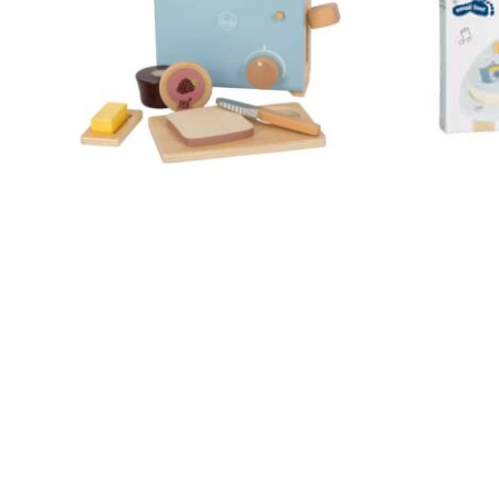
Datenschutz
Widerruf
Small Foot Toaster-Set „tasty“ 12246
Small Foot M
22,99
€
32,99
€
Enthält 19% MwSt.
Enthält 19% Mw
zzgl.
Versand
zzgl.
Versand
VERTRÄGE HIER WIDERRUFEN