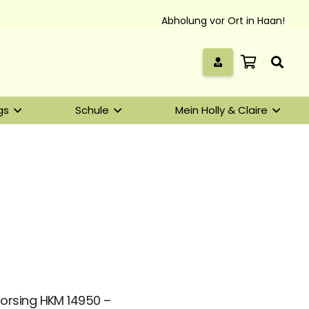
Abholung vor Ort in Haan!
gs
Schule
Mein Holly & Claire
orsing HKM 14950 –