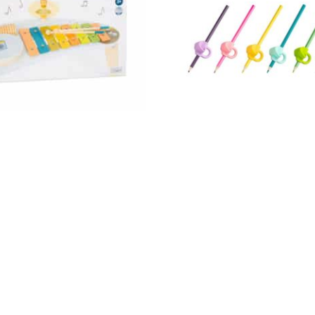
Impressum
AGB
© Holly & Claire GmbH
® Spielzeug in Haan
Design by
Zeitansicht
®
VERTRAG HIER WIDERRUFEN
usiktisch „Groovy Beats“ 12255
Ergonomische Schreibhilfe Ver
der Handschrift, 6 verschieden
2016012
14,90
€
St.
Enthält 19% MwSt.
zzgl.
Versand