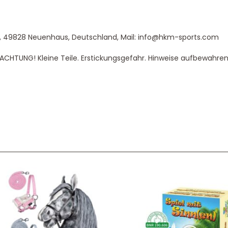
, 49828 Neuenhaus, Deutschland, Mail: info@hkm-sports.com
|ACHTUNG! Kleine Teile. Erstickungsgefahr. Hinweise aufbewahren
Service & Beratung
Bei allen Fragen zu unserem Sortiment sind wir per
E-
Mail
und telefonisch für Sie erreichbar.
Sie können Ihren
Kauf auch bei uns in Haan direkt abholen.