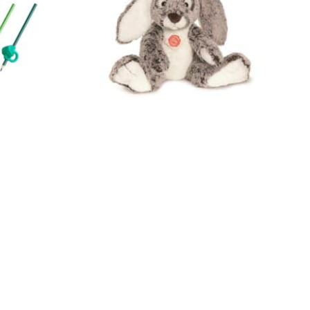
besserung
Teddy Hermann Schlenkerhase 28 cm
e Farben
93846
26,90
€
Enthält 19% MwSt.
zzgl.
Versand