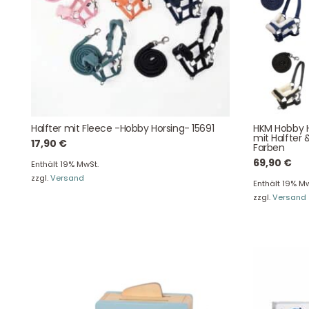
Kontaktdaten
Halfter mit Fleece -Hobby Horsing- 15691
HKM Hobby H
mit Halfter 
17,90
€
Farben
August-Macke-Weg 17,
69,90
€
Enthält 19% MwSt.
42781 Haan
zzgl.
Versand
Enthält 19% Mw
Tel: +49 2129 5654742
zzgl.
Versand
E-Mail: info@hollyclaire.de
V
Unse
Presseportal
Ver