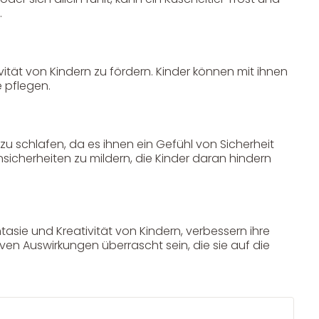
.
Unser Geschenkkorb
vität von Kindern zu fördern. Kinder können mit ihnen
e pflegen.
Eine besondere Möglichkeit, Familie und Freunden die
Wünsche per Facebook, Instagram, Twitter oder
WhatsApp mitzuteilen.
zu schlafen, da es ihnen ein Gefühl von Sicherheit
sicherheiten zu mildern, die Kinder daran hindern
tasie und Kreativität von Kindern, verbessern ihre
Newsletter Anmelden
en Auswirkungen überrascht sein, die sie auf die
NEWSLETTER
e!