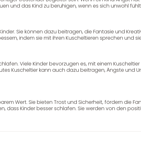
auen und das Kind zu beruhigen, wenn es sich unwohl fühlt
Service & Beratung
Kinder. Sie können dazu beitragen, die Fantasie und Kreati
bessern, indem sie mit ihren Kuscheltieren sprechen und si
Bei allen Fragen zu unserem Sortiment sind wir per
E-
Mail
und telefonisch für Sie erreichbar.
Sie können Ihren
Kauf auch bei uns in Haan direkt abholen.
hlafen. Viele Kinder bevorzugen es, mit einem Kuscheltier 
rautes Kuscheltier kann auch dazu beitragen, Ängste und Un
rem Wert. Sie bieten Trost und Sicherheit, fördern die Fan
Unser Service
News & Infos
, dass Kinder besser schlafen. Sie werden von den positiv
Über uns
Newsletter
Unser Blog
Info Gutscheincod