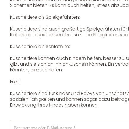
Sicherheit bieten. Es kann auch helfen, Stress abzub
Kuscheltiere als Spielgefährten:
DHL Versand
Kuscheltiere sind auch großartige Spielgefährten für 
Rollenspiele spielen und ihre sozialen Fähigkeiten ver
Der Spielzeug – Handel aus Haan, wir versenden mit DHL.
Schnell, sicher und zuverlässig.
Kuscheltiere als Schlafhilfe:
Kuscheltiere können auch Kindern helfen, besser zu sc
gibt und sie sich an ihn ankuscheln können. Ein vert
könnten, einzuschlafen.
Fazit:
Kuscheltiere sind für Kinder und Babys von unschätzba
Kontaktdaten
sozialen Fähigkeiten und können sogar dazu beitragen
Entwicklung Ihres Kindes haben können.
August-Macke-Weg 17,
42781 Haan