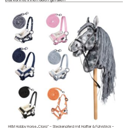
HKM Hobby Horse „Clara“ – Steckenpferd mit Halfter & Führstrick –