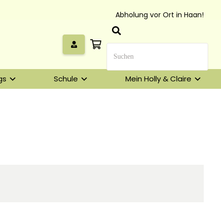
Abholung vor Ort in Haan!
gs
Schule
Mein Holly & Claire
Unser Geschenkkorb
Eine besondere Möglichkeit, Familie und Freunden die
Wünsche per Facebook, Instagram, Twitter oder
WhatsApp mitzuteilen.