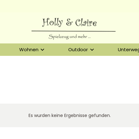
Wohnen
Outdoor
Unterwe
Service & Beratung
Bei allen Fragen zu unserem Sortiment sind wir per
E-
Es wurden keine Ergebnisse gefunden.
Mail
und telefonisch für Sie erreichbar.
Sie können Ihren
Kauf auch bei uns in Haan direkt abholen.