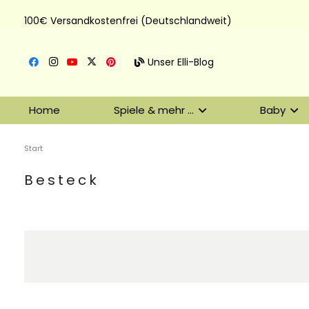
100€ Versandkostenfrei (Deutschlandweit)
Unser Elli-Blog
Home
Spiele & mehr …
Baby
Start
Besteck
DHL Versand
Der Spielzeug – Handel aus Haan, wir versenden mit DHL.
Schnell, sicher und zuverlässig.