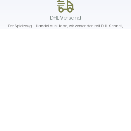
DHL Versand
Der Spielzeug – Handel aus Haan, wir versenden mit DHL. Schnell,
sicher und zuverlässig.
Unser Service
Über uns
Unser Blog
Versand & Lieferung
Unsere Rückgaberichtlinien
Verträge hier widerrufen
News & Infos
Newsletter