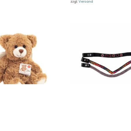
re Rückgaberichtlinien
FAQ
zzgl.
Versand
träge hier widerrufen
Zahlungsarten
Impressum
AGB
© Holly & Claire GmbH
® Spielzeug in Haan
Design by
Zeitansicht
®
VERTRAG HIER WIDERRUFEN
ann Schutzengel-Teddy 20
Stirnbänder für Trense 3er Set 
14070
18,95
€
St.
Enthält 19% MwSt.