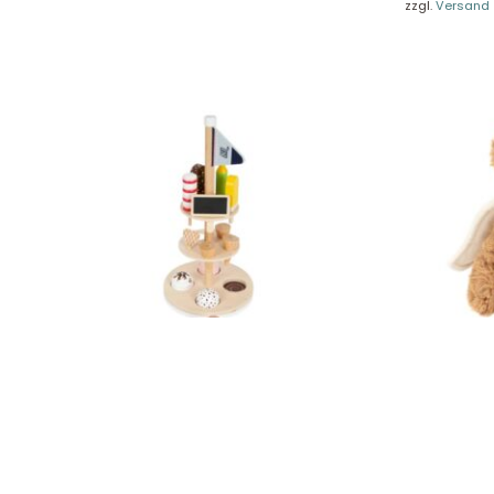
Unse
zzgl.
Versand
Presseportal
Ver
Datenschutz
Widerruf
Small Foot Eisständer „fresh“ 12232
Teddy Herm
cm 91399
28,99
€
19,49
€
Enthält 19% MwSt.
Enthält 19% Mw