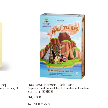
Unser Geschenkkorb
Eine besondere Möglichkeit, Familie und Freunden die
Wünsche per Facebook, Instagram, Twitter oder
WhatsApp mitzuteilen.
Newsletter Anmelden
tung –
HAUTUWIE Namen-, Zeit- und
rungen 2, 3
Eigenschaftswort leicht unterscheiden
NEWSLETTER
können! 2016016
e!
34,90
€
Enthält 19% MwSt.