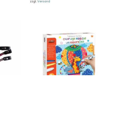
zzgl.
Versand
pink, HKM
Crealign Zauberfarben „Exploracolo“,
Einfache Bilder, Zauberfarben „Exploracolo“
CL158
16,90
€