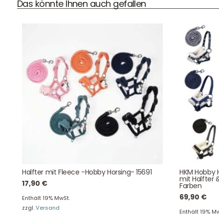
Das könnte Ihnen auch gefallen
DHL Versand
Der Spielzeug – Handel aus Haan, wir versenden mit DHL.
Schnell, sicher und zuverlässig.
Kontaktdaten
Halfter mit Fleece -Hobby Horsing- 15691
HKM Hobby H
August-Macke-Weg 17,
mit Halfter 
17,90
€
Farben
42781 Haan
Tel: +49 2129 5654742
69,90
€
Enthält 19% MwSt.
E-Mail: info@hollyclaire.de
V
zzgl.
Versand
Enthält 19% Mw