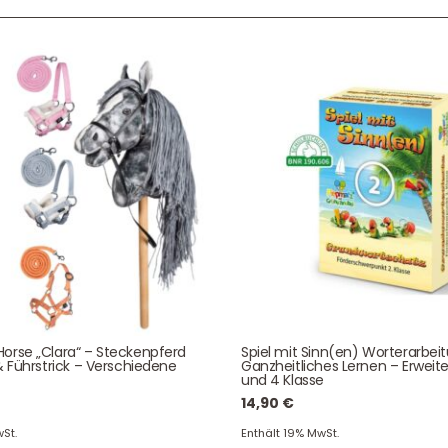
Service & Beratung
Bei allen Fragen zu unserem Sortiment sind wir per
E-
Mail
und telefonisch für Sie erreichbar.
Sie können Ihren
Kauf auch bei uns in Haan direkt abholen.
Unser Service
News & Infos
orse „Clara“ – Steckenpferd
Spiel mit Sinn(en) Worterarbei
Über uns
Newsletter
& Führstrick – Verschiedene
Ganzheitliches Lernen – Erweite
und 4 Klasse
Unser Blog
Info Gutscheincod
14,90
€
ersand & Lieferung
Kontakt
St.
Enthält 19% MwSt.