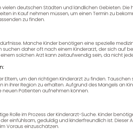
n vielen deutschen Städten und ländlichen Gebieten. Die
zeiten in Kauf nehmen müssen, um einen Termin zu bekomme
assenden zu finden.
Bedürfnisse. Manche Kinder benötigen eine spezielle mediz
n suchen daher oft nach einem Kinderarzt, der sich auf be
inem solchen Arzt kann zeitaufwendig sein, da nicht jede
n:
r Eltern, um den richtigen Kinderarzt zu finden. Tauschen
n in ihrer Region zu erhalten. Aufgrund des Mangels an K
ine neuen Patienten aufnehmen können.
Service & Beratung
Bei allen Fragen zu unserem Sortiment sind wir per
E-
Mail
und telefonisch für Sie erreichbar.
Sie können Ihren
tige Rolle im Prozess der Kinderarzt-Suche. Kinder benötig
Kauf auch bei uns in Haan direkt abholen.
 der einfühlsam, geduldig und kinderfreundlich ist. Dieser 
t im Voraus einzuschätzen.