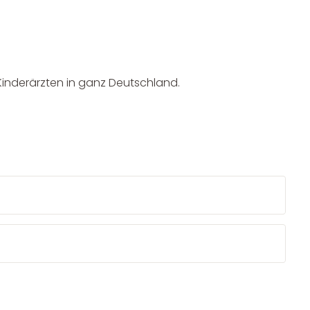
 Kinderärzten in ganz Deutschland.
Newsletter Anmelden
NEWSLETTER
e!