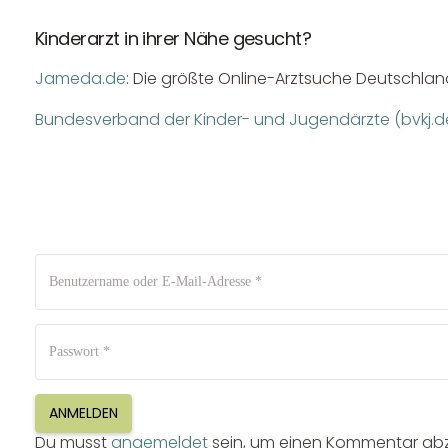
Kinderarzt in ihrer Nähe gesucht?
Jameda.de
: Die größte Online-Arztsuche Deutschlan
Bundesverband der Kinder- und Jugendärzte (bvkj.d
Kontaktdaten
August-Macke-Weg 17,
42781 Haan
Tel: +49 2129 5654742
E-Mail: info@hollyclaire.de
V
Unse
Presseportal
Ver
ANMELDEN
Du musst
angemeldet
sein, um einen Kommentar ab