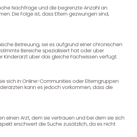
 hohe Nachfrage und die begrenzte Anzahl an
n. Die Folge ist, dass Eltern gezwungen sind,
inische Betreuung, sei es aufgrund einer chronischen
stimmte Bereiche spezialisiert hat oder über
r Kinderarzt über das gleiche Fachwissen verfügt.
 sie sich in Online-Communities oder Elterngruppen
inderärzten kann es jedoch vorkommen, dass die
Unser Geschenkkorb
Eine besondere Möglichkeit, Familie und Freunden die
Wünsche per Facebook, Instagram, Twitter oder
en einen Arzt, dem sie vertrauen und bei dem sie sich
WhatsApp mitzuteilen.
Aspekt erschwert die Suche zusätzlich, da es nicht