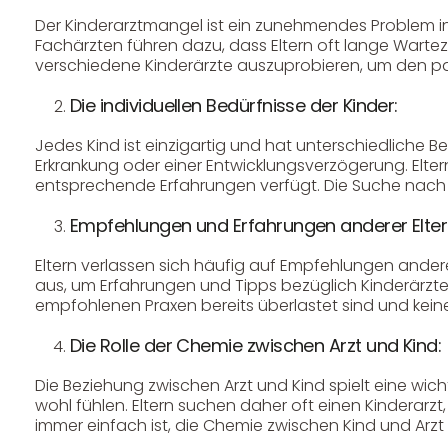
Der Kinderarztmangel ist ein zunehmendes Problem i
Fachärzten führen dazu, dass Eltern oft lange Warte
verschiedene Kinderärzte auszuprobieren, um den p
Die individuellen Bedürfnisse der Kinder:
Jedes Kind ist einzigartig und hat unterschiedliche 
Erkrankung oder einer Entwicklungsverzögerung. Elter
entsprechende Erfahrungen verfügt. Die Suche nach e
Empfehlungen und Erfahrungen anderer Elter
Eltern verlassen sich häufig auf Empfehlungen andere
aus, um Erfahrungen und Tipps bezüglich Kinderärzte
empfohlenen Praxen bereits überlastet sind und ke
DHL Versand
Die Rolle der Chemie zwischen Arzt und Kind:
Der Spielzeug – Handel aus Haan, wir versenden mit DHL.
Schnell, sicher und zuverlässig.
Die Beziehung zwischen Arzt und Kind spielt eine wich
wohl fühlen. Eltern suchen daher oft einen Kinderarzt,
immer einfach ist, die Chemie zwischen Kind und Arz